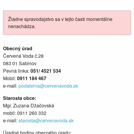
Žiadne spravodajstvo sa v tejto časti momentálne
nenachádza.
Obecný úrad
Červená Voda č.28
083 01 Sabinov
Pevná linka:
051/ 4521 534
Mobil:
0911 184 467
e-mail:
podatelna@cervenavoda.sk
Starosta obce:
Mgr. Zuzana Džačovská
mobil: 0911 260 332
e-mail:
starosta@cervenavoda.sk
Úradné hodiny obecného úradu: