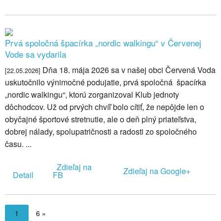
Prvá spoločná špacírka „nordic walkingu“ v Červenej
Vode sa vydarila
Dňa 18. mája 2026 sa v našej obci Červená Voda
[22.05.2026]
uskutočnilo výnimočné podujatie, prvá spoločná špacírka
„nordic walkingu“, ktorú zorganizoval Klub jednoty
dôchodcov. Už od prvých chvíľ bolo cítiť, že nepôjde len o
obyčajné športové stretnutie, ale o deň plný priateľstva,
dobrej nálady, spolupatričnosti a radosti zo spoločného
času. ...
Zdieľaj na
Zdieľaj na Google+
Detail
FB
1
6 »