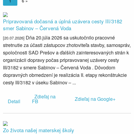
1
6 »
Pripravovaná dočasná a úplná uzávera cesty III/3182
smer Sabinov – Červená Voda
Dňa 20.júla 2026 sa uskutočnilo pracovné
[20.07.2026]
stretnutie za účasti zástupcov zhotoviteľa stavby, samospráv,
spoločnosti SAD Prešov a ďalších zainteresovaných strán k
organizácii dopravy počas pripravovanej uzávery cesty
III/3182 v smere Sabinov – Červená Voda . Dôvodom
dopravných obmedzení je realizácia II. etapy rekonštrukcie
cesty III/3182 v úseku Sabinov – ...
Zdieľaj na
Zdieľaj na Google+
Detail
FB
Zo života našej materskej školy